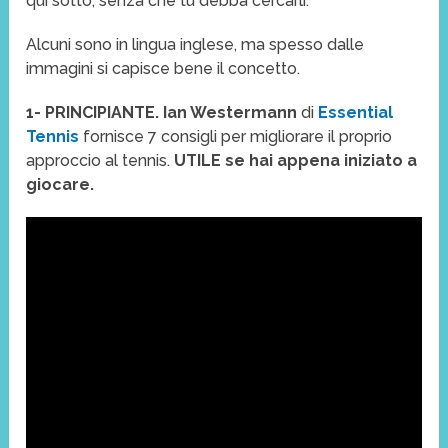
qui sotto, senza che tu debba cercarli.
Alcuni sono in lingua inglese, ma spesso dalle
immagini si capisce bene il concetto.
1- PRINCIPIANTE. Ian Westermann
di
Essential
Tennis
fornisce 7 consigli per migliorare il proprio
approccio al tennis.
UTILE se hai appena iniziato a
giocare.