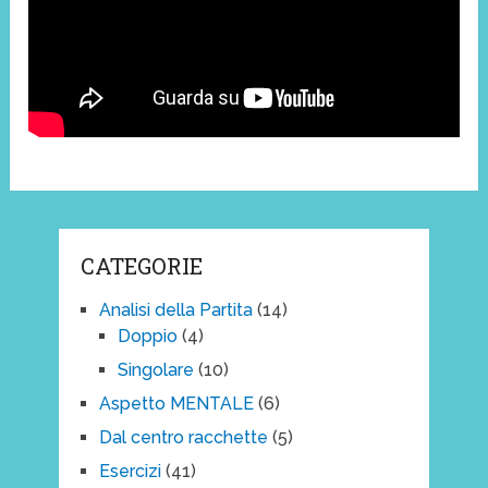
CATEGORIE
Analisi della Partita
(14)
Doppio
(4)
Singolare
(10)
Aspetto MENTALE
(6)
Dal centro racchette
(5)
Esercizi
(41)