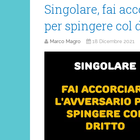
Singolare, fai acc
per spingere col d
Marco Magro
18 Dicembre 2021