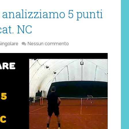
: analizziamo 5 punti
cat. NC
Singolare
Nessun commento