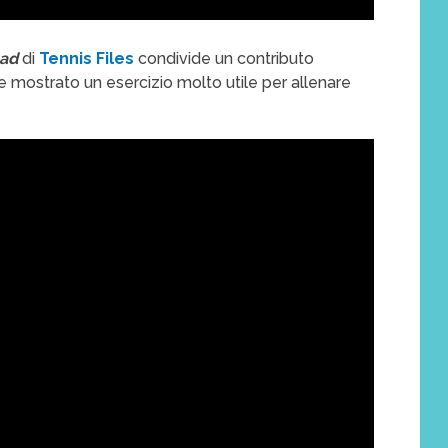
had
di
Tennis Files
condivide un contributo
 mostrato un esercizio molto utile per allenare