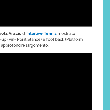
kola Aracic
di
Intuitive Tennis
mostra le
ot-up (Pin- Point Stance) e foot back (Platform
e approfondire l’argomento.