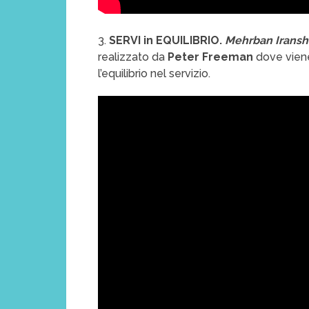
3.
SERVI in EQUILIBRIO.
Mehrban Irans
realizzato da
Peter Freeman
dove viene
l’equilibrio nel servizio.