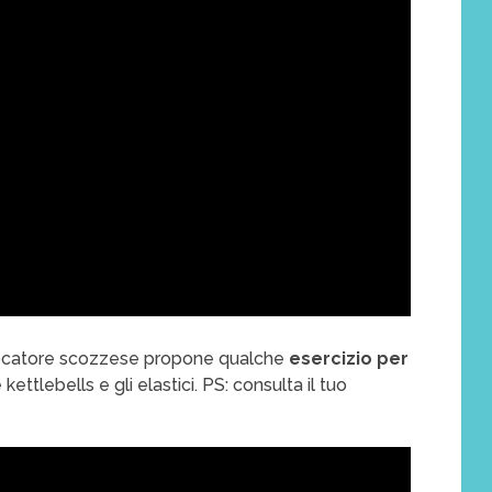
iocatore scozzese propone qualche
esercizio per
kettlebells e gli elastici. PS: consulta il tuo