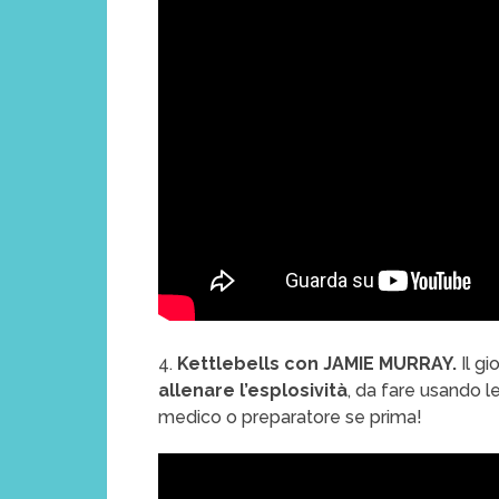
4.
Kettlebells con JAMIE MURRAY.
Il g
allenare l’esplosività
, da fare usando le 
medico o preparatore se prima!