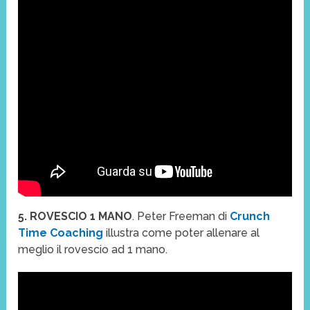
5. ROVESCIO 1 MANO
. Peter Freeman di
Crunch
Time Coaching
illustra come poter allenare al
meglio il rovescio ad 1 mano.