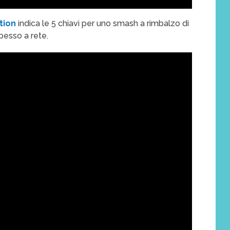
tion
indica le 5 chiavi per uno smash a rimbalzo di
pesso a rete.