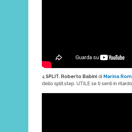
4.
SPLIT. Roberto Babini
di
Marina Rom
dello split.step. UTILE se ti senti in ritard