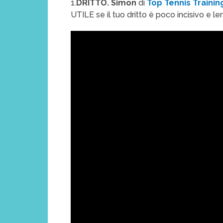
1.
DRITTO. Simon
di
Top Tennis Traini
UTILE se il tuo dritto è poco incisivo e le