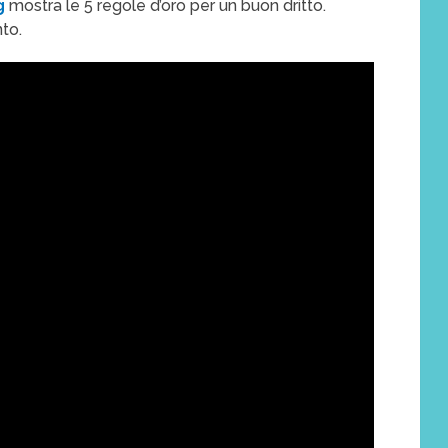
ng
mostra le 5 regole d’oro per un buon dritto.
nto.