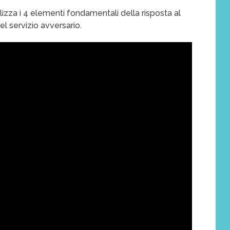
izza i 4 elementi fondamentali della risposta al
del servizio avversario.