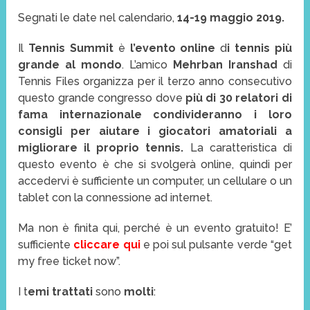
Segnati le date nel calendario,
14-19 maggio 2019.
Il
Tennis Summit
è
l’evento online
d
i tennis più
grande al mondo
. L’amico
Mehrban Iranshad
di
Tennis Files organizza per il terzo anno consecutivo
questo grande congresso dove
più di 30 relatori di
fama internazionale condivideranno i loro
consigli per aiutare i giocatori amatoriali a
migliorare il proprio tennis.
La caratteristica di
questo evento è che si svolgerà online, quindi per
accedervi è sufficiente un computer, un cellulare o un
tablet con la connessione ad internet.
Ma non è finita qui, perché è un evento gratuito! E’
sufficiente
cliccare qui
e poi sul pulsante verde “get
my free ticket now”.
I t
emi trattati
sono
molti
: