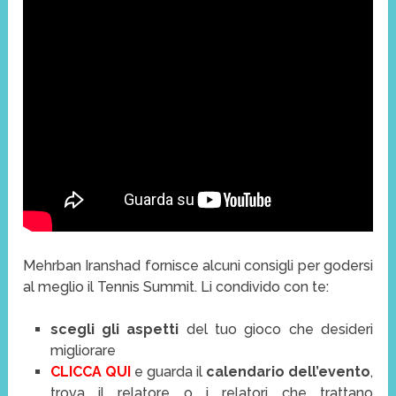
Mehrban Iranshad fornisce alcuni consigli per godersi
al meglio il Tennis Summit. Li condivido con te:
scegli gli aspetti
del tuo gioco che desideri
migliorare
CLICCA QUI
e guarda il
calendario dell’evento
,
trova il relatore o i relatori che trattano