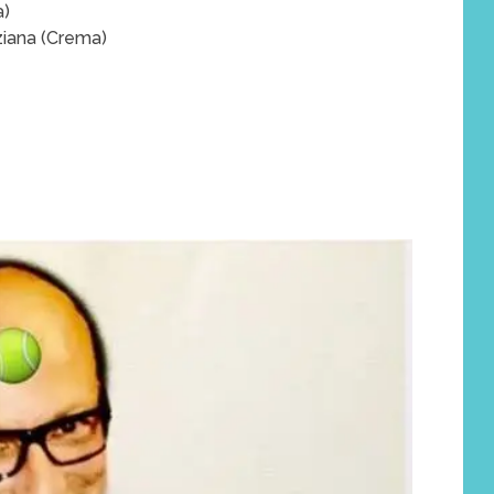
a)
ziana (Crema)