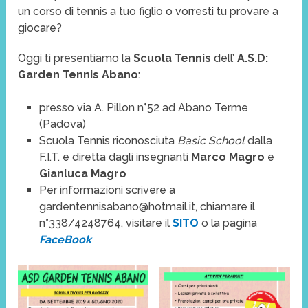
un corso di tennis a tuo figlio o vorresti tu provare a
giocare?
Oggi ti presentiamo la
Scuola Tennis
dell’
A.S.D:
Garden Tennis Abano
:
presso via A. Pillon n°52 ad Abano Terme
(Padova)
Scuola Tennis riconosciuta
Basic School
dalla
F.I.T. e diretta dagli insegnanti
Marco Magro
e
Gianluca Magro
Per informazioni scrivere a
gardentennisabano@hotmail.it, chiamare il
n°338/4248764, visitare il
SITO
o la pagina
FaceBook