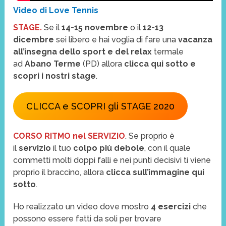
Video di Love Tennis
STAGE.
Se il
14-15 novembre
o il
12-13
dicembre
sei libero e hai voglia di fare una
vacanza
all’insegna dello sport e del relax
termale
ad
Abano Terme
(PD) allora
clicca qui sotto e
scopri i nostri stage
.
CLICCA e SCOPRI gli STAGE 2020
CORSO RITMO nel SERVIZIO
. Se proprio è
il
servizio
il tuo
colpo più debole
, con il quale
commetti molti doppi falli e nei punti decisivi ti viene
proprio il braccino, allora
clicca sull’immagine qui
sotto
.
Ho realizzato un video dove mostro
4 esercizi
che
possono essere fatti da soli per trovare