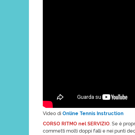
Video di
Online Tennis Instruction
CORSO RITMO nel SERVIZIO
.
Se è propri
commetti molti doppi falli e nei punti decis