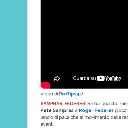
Video di
ProTips4U
SAMPRAS, FEDERER
.
Se hai qualche minu
Pete Sampras
e
Roger Federer
giocan
lancio di palla che al movimento della ra
avanti.