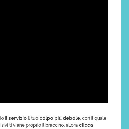
o il
servizio
il tuo
colpo più debole
, con il quale
ivi ti viene proprio il braccino, allora
clicca