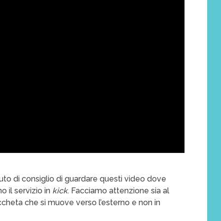
to di consiglio di guardare questi video dove
o il servizio in
kick
. Facciamo attenzione sia al
ccheta che si muove verso l’esterno e non in