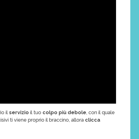
o il
servizio
il tuo
colpo più debole
, con il quale
ivi ti viene proprio il braccino, allora
clicca