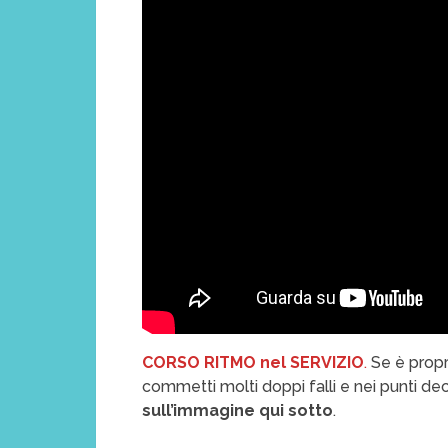
CORSO RITMO nel SERVIZIO
.
Se è propri
commetti molti doppi falli e nei punti decis
sull’immagine qui sotto
.