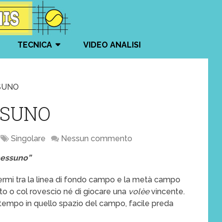
TECNICA
VIDEO ANALISI
SSUNO
SSUNO
Singolare
Nessun commento
 nessuno”
mi tra la linea di fondo campo e la metà campo
tto o col rovescio né di giocare una
volèe
vincente.
empo in quello spazio del campo, facile preda