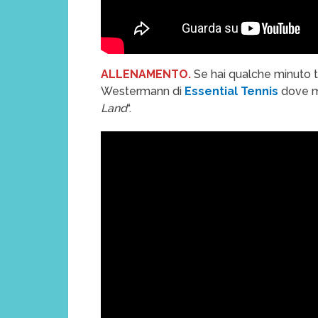
ALLENAMENTO.
Se hai qualche minuto ti
Westermann di
Essential Tennis
dove m
Land
“.