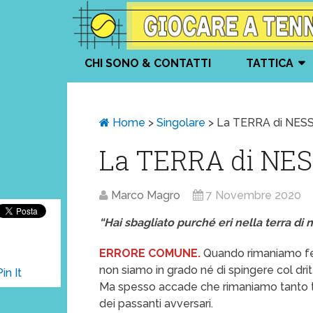
CHI SONO & CONTATTI
TATTICA
Home
>
Singolare
>
La TERRA di NE
La TERRA di NE
Marco Magro
7 Novembre 2020
“Hai sbagliato purché eri nella terra di
ERRORE COMUNE.
Quando rimaniamo fer
non siamo in grado né di spingere col dri
Pin It
Ma spesso accade che rimaniamo tanto t
dei passanti avversari.