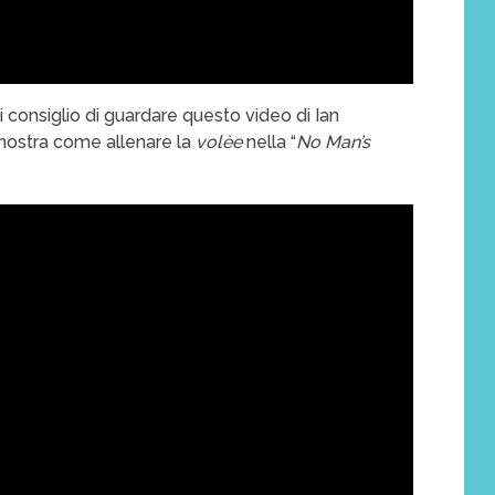
 consiglio di guardare questo video di Ian
ostra come allenare la
volèe
nella “
No Man’s