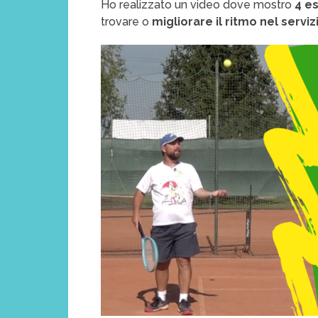
Ho realizzato un video dove mostro
4 es
trovare o
migliorare il ritmo nel serviz