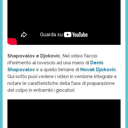
Shapovalov e Djokovic
. Nel video faccio
riferimento al rovescio ad una mano di
Denis
Shapovalov
e a quello bimane di
Novak Djokovic
.
Qui sotto puoi vedere i video in versione integrale e
notare le caratteristiche della fase di praparazione
del colpo in entrambi i giocatori.