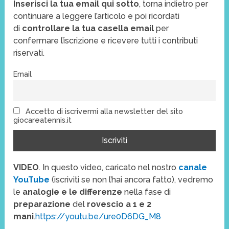
Inserisci la tua email qui sotto
, torna indietro per
continuare a leggere l’articolo e poi ricordati
di
controllare la tua casella email
per
confermare l’iscrizione e ricevere tutti i contributi
riservati.
Email
Accetto di iscrivermi alla newsletter del sito
giocareatennis.it
VIDEO
. In questo video, caricato nel nostro
canale
YouTube
(iscriviti se non l’hai ancora fatto), vedremo
le
analogie e le differenze
nella fase di
preparazione
del
rovescio a 1 e 2
mani
.
https://youtu.be/ure0D6DG_M8