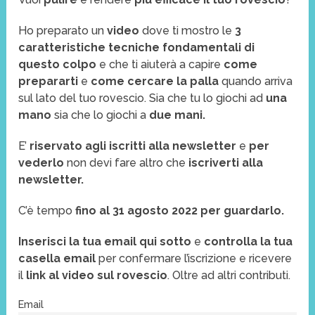
Ho preparato un
video
dove ti mostro le
3
caratteristiche tecniche fondamentali di
questo colpo
e che ti aiuterà a capire
come
prepararti
e
come cercare la palla
quando arriva
sul lato del tuo rovescio. Sia che tu lo giochi ad
una
mano
sia che lo giochi a
due mani.
E’
riservato agli iscritti alla newsletter
e
per
vederlo
non devi fare altro che
iscriverti alla
newsletter.
C’è tempo
fino al 31 agosto 2022 per guardarlo.
Inserisci la tua email qui sotto
e
controlla la tua
casella email
per confermare l’iscrizione e ricevere
il
link al video sul rovescio
. Oltre ad altri contributi.
Email