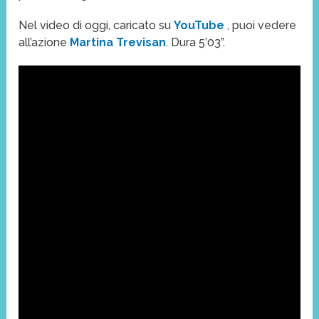
Nel video di oggi, caricato su
YouTube
, puoi vedere
all’azione
Martina Trevisan
. Dura 5’03”.