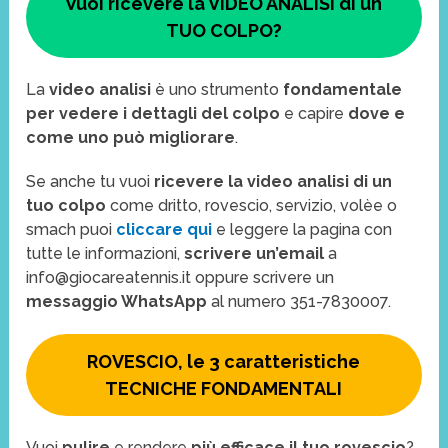
Vuoi ricevere la VIDEO ANALISI di un
TUO COLPO?
La
video analisi
è uno strumento
fondamentale
per vedere i dettagli del colpo
e capire
dove e
come uno può migliorare
.
Se anche tu vuoi
ricevere la video analisi di un
tuo colpo
come dritto, rovescio, servizio, volèe o
smach puoi
cliccare qui
e leggere la pagina con
tutte le informazioni,
scrivere un’email
a
info@giocareatennis.it oppure scrivere un
messaggio WhatsApp
al numero 351-7830007.
ROVESCIO, le 3 caratteristiche
TECNICHE FONDAMENTALI
Vuoi
pulire
e rendere
più efficace il tuo rovescio
?