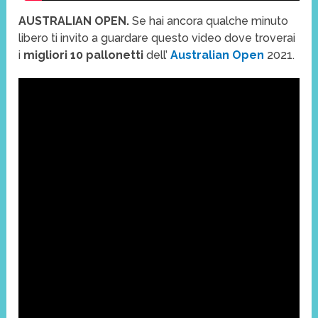
AUSTRALIAN OPEN.
Se hai ancora qualche minuto
libero ti invito a guardare questo video dove troverai
i
migliori 10 pallonetti
dell’
Australian Open
2021.