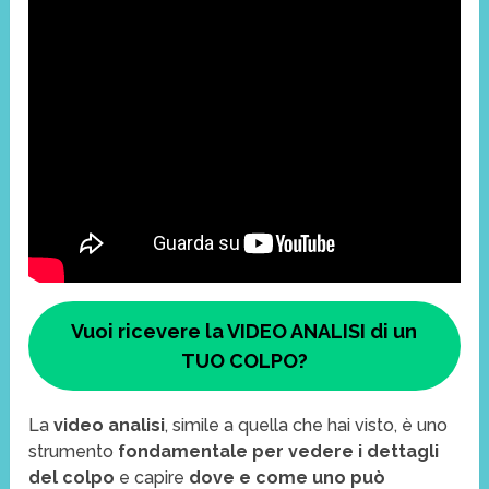
Vuoi ricevere la VIDEO ANALISI di un
TUO COLPO?
La
video analisi
, simile a quella che hai visto, è uno
strumento
fondamentale per vedere i dettagli
del colpo
e capire
dove e come uno può