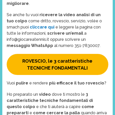
migliorare
.
Se anche tu vuoi
ricevere la video analisi di un
tuo colpo
come dritto, rovescio, servizio, volèe o
smach puoi
cliccare qui
e leggere la pagina con
tutte le informazioni,
scrivere un’email
a
info@giocareatennis.it oppure scrivere un
messaggio WhatsApp
al numero 351-7830007.
ROVESCIO, le 3 caratteristiche
TECNICHE FONDAMENTALI
Vuoi
pulire
e rendere
più efficace il tuo rovescio
?
Ho preparato un
video
dove ti mostro le
3
caratteristiche tecniche fondamentali di
questo colpo
e che ti aiuterà a capire
come
prepararti
e
come cercare la palla
quando arriva