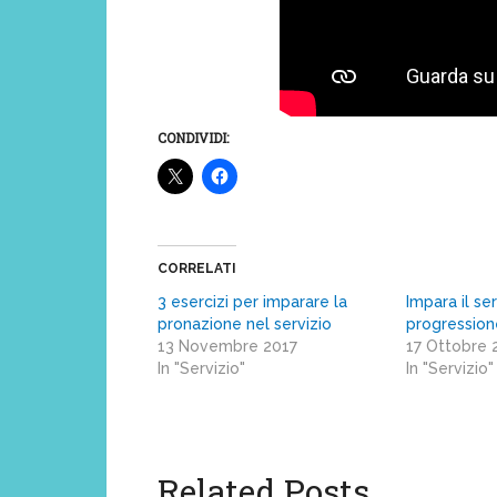
CONDIVIDI:
CORRELATI
3 esercizi per imparare la
Impara il se
pronazione nel servizio
progression
13 Novembre 2017
17 Ottobre 
In "Servizio"
In "Servizio"
Related Posts