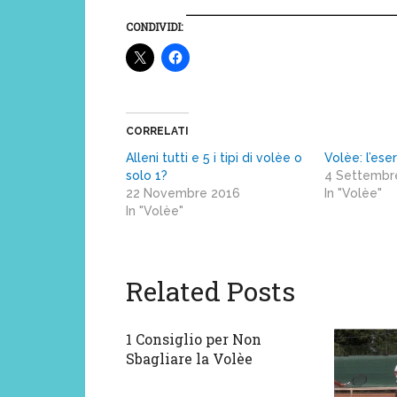
CONDIVIDI:
CORRELATI
Alleni tutti e 5 i tipi di volèe o
Volèe: l’eser
solo 1?
4 Settembr
22 Novembre 2016
In "Volèe"
In "Volèe"
Related Posts
1 Consiglio per Non
Sbagliare la Volèe