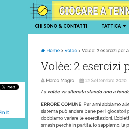
CHI SONO & CONTATTI
TATTICA
Home
>
Volèe
>
Volèe: 2 esercizi per a
Volèe: 2 esercizi 
Marco Magro
12 Settembre 2020
La volée va allenata stando uno a fond
ERRORE COMUNE
. Per anni abbiamo al
sistema può andare bene per i giocatori pr
Pin It
dobbiamo variare le esercitazioni. L’obiett
smash perchè in partita, lo sappiamo, l