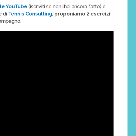
le YouTube
(iscriviti se non l’hai ancora fatto) e
e
di
Tennis Consulting
,
proponiamo 2 esercizi
 compagno.