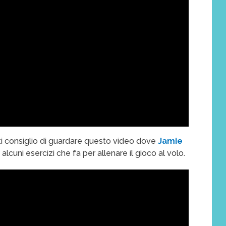
 ti consiglio di guardare questo video dove
Jamie
alcuni esercizi che fa per allenare il gioco al volo.