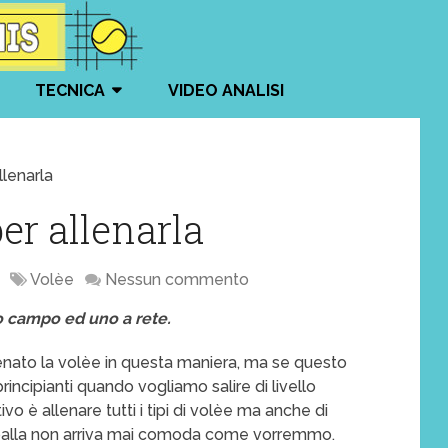
TECNICA
VIDEO ANALISI
llenarla
per allenarla
Volèe
Nessun commento
o campo ed uno a rete.
lenato la volèe in questa maniera, ma se questo
incipianti quando vogliamo salire di livello
ivo è allenare tutti i tipi di volèe ma anche di
a palla non arriva mai comoda come vorremmo.