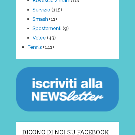
Rovescio 2 mani
(16)
Servizio
(115)
Smash
(11)
Spostamenti
(9)
Volèe
(43)
Tennis
(141)
DICONO DI NOI SU FACEBOOK