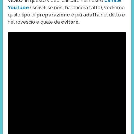
VIDEO
. In questo video, caricato nel nostro
canale
YouTube
(iscriviti se non l’hai ancora fatto), vedremo
quale tipo di
preparazione
è più
adatta
nel dritto e
nel rovescio e quale da
evitare
.