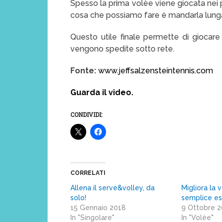
Spesso la prima volèe viene giocata nei 
cosa che possiamo fare è mandarla lunga 
Questo utile finale permette di giocare 
vengono spedite sotto rete.
Fonte:
www.jeffsalzensteintennis.com
Guarda il video
.
CONDIVIDI:
CORRELATI
Allena il serve&volley, da
Migliora la 
solo!
semplice es
15 Gennaio 2018
9 Ottobre 
In "Singolare"
In "Volèe"