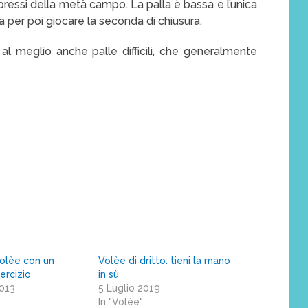
pressi della metà campo. La palla è bassa e l’unica
per poi giocare la seconda di chiusura.
al meglio anche palle difficili, che generalmente
volèe con un
Volèe di dritto: tieni la mano
ercizio
in sù
2013
5 Luglio 2019
In "Volèe"