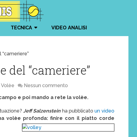
TECNICA
VIDEO ANALISI
l “cameriere”
ne del “cameriere”
Volèe
Nessun commento
 campo e poi mando a rete la volèe.
situazione?
Jeff Salzenstein
ha pubblicato
un video
a volèe profonda: finire con il piatto corde