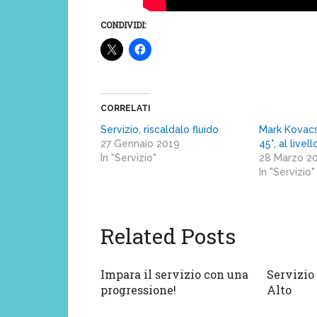
CONDIVIDI:
CORRELATI
Servizio, riscaldalo fluido
Mark Kovacs:
27 Gennaio 2019
45°, al livel
In "Servizio"
28 Marzo 2
In "Servizio"
Related Posts
Impara il servizio con una
Servizio 
progressione!
Alto