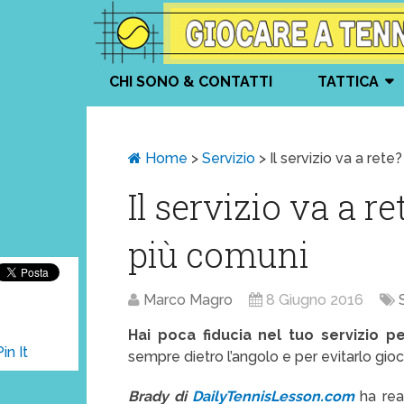
CHI SONO & CONTATTI
TATTICA
Home
>
Servizio
>
Il servizio va a rete?
Il servizio va a re
più comuni
Marco Magro
8 Giugno 2016
Hai poca fiducia nel tuo servizio p
Pin It
sempre dietro l’angolo e per evitarlo gioch
Brady di
DailyTennisLesson.com
ha rea