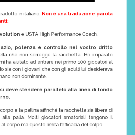
radotto in italiano.
Non è una traduzione parola
nti:
Evolution
e USTA High Performance Coach.
zio, potenza e controllo nel vostro dritto
ella che non sorregge la racchetta. Ho imparato
i ha aiutato ad entrare nei primo 100 giocatori al
ia con i giovani che con gli adulti lui desiderava
a mano non dominante.
 si deve stendere parallelo alla linea di fondo
erno.
orpo e la pallina affinché la racchetta sia libera di
la palla. Molti giocatori amatoriali tengono il
l corpo ma questo limita l’efficacia del colpo.