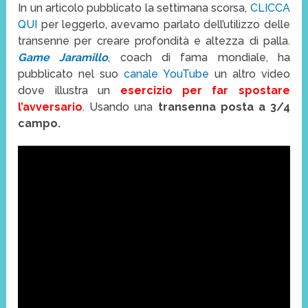
In un articolo pubblicato la settimana scorsa,
CLICCA
QUI
per leggerlo, avevamo parlato dell’utilizzo delle
transenne per creare profondità e altezza di palla.
Game Jaramillo
, coach di fama mondiale, ha
pubblicato nel suo
canale YouTube
un altro video
dove illustra un
esercizio per far spostare
l’avversario
. Usando una
transenna posta a 3/4
campo.