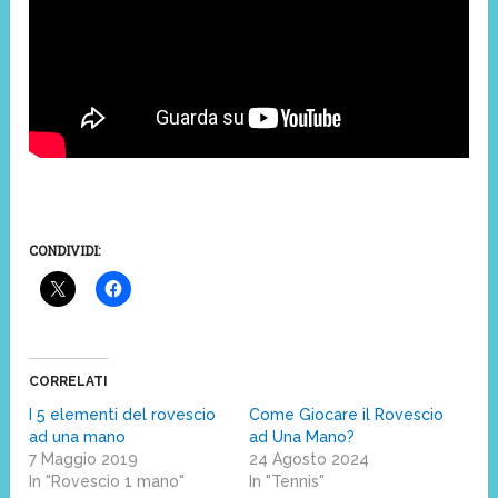
CONDIVIDI:
CORRELATI
I 5 elementi del rovescio
Come Giocare il Rovescio
ad una mano
ad Una Mano?
7 Maggio 2019
24 Agosto 2024
In "Rovescio 1 mano"
In "Tennis"