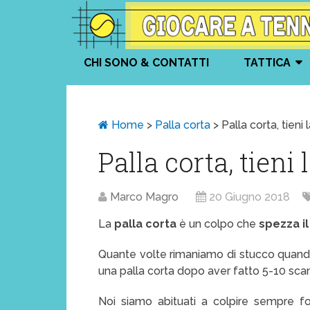
CHI SONO & CONTATTI
TATTICA
Home
>
Palla corta
>
Palla corta, tien
Palla corta, tien
Marco Magro
20 Giugno 2018
La
palla corta
è un colpo che
spezza il
Quante volte rimaniamo di stucco quando
una palla corta dopo aver fatto 5-10 s
Noi siamo abituati a colpire sempre fo