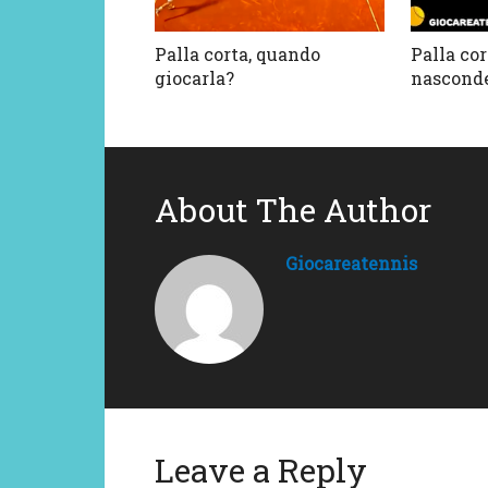
Palla corta, quando
Palla co
giocarla?
nasconde
About The Author
Giocareatennis
Leave a Reply