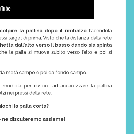
colpire la pallina dopo il rimbalzo
facendola
si target di prima. Visto che la distanza dalla rete
etta dall’alto verso il basso
dando sia spinta
nché la palla si muova subito verso l’alto e poi si
ma da metà campo e poi da fondo campo.
morbida per riuscire ad accarezzare la pallina
zi nei pressi della rete.
iochi la palla corta?
o e ne discuteremo assieme!