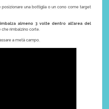
e posizionare una bottiglia o un cono come target
rimbalza almeno 3 volte dentro all’area del
èe che rimbalzino corte.
 passare a metà campo.