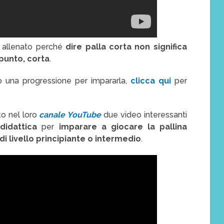
a allenato perché
dire palla corta non significa
ppunto, corta
.
una progressione per impararla,
clicca qui
per
o nel loro
canale YouTube
due video interessanti
didattica
per
imparare a giocare la pallina
di livello principiante o intermedio
.