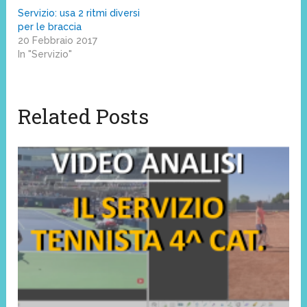
Servizio: usa 2 ritmi diversi
per le braccia
20 Febbraio 2017
In "Servizio"
Related Posts