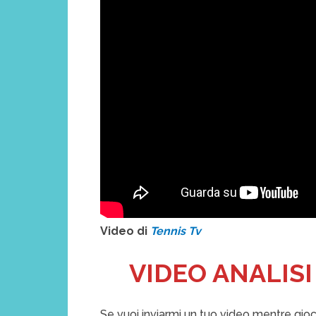
Video di
Tennis Tv
VIDEO ANALISI
Se vuoi inviarmi un tuo video mentre giochi