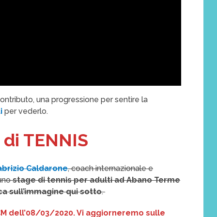
ontributo, una progressione per sentire la
ui
per vederlo.
 di TENNIS
abrizio Caldarone
, coach internazionale e
 uno
stage di tennis per adulti ad Abano Terme
ca sull’immagine qui sotto
.
 dell’08/03/2020. Vi aggiorneremo sulle