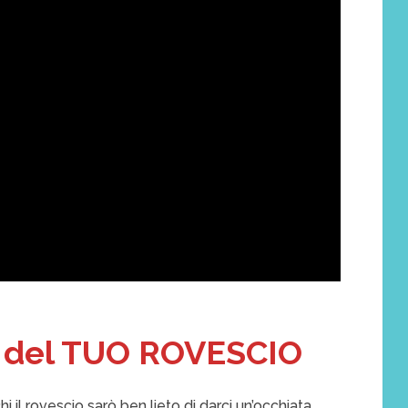
 del TUO ROVESCIO
 il rovescio sarò ben lieto di darci un’occhiata.