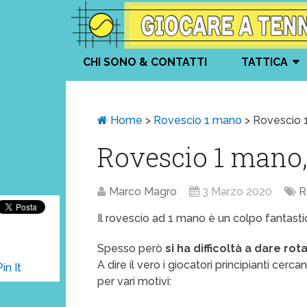
CHI SONO & CONTATTI
TATTICA
Home
>
Rovescio 1 mano
>
Rovescio 1
Rovescio 1 mano,
Marco Magro
3 Marzo 2020
R
Il rovescio ad 1 mano è un colpo fantasti
Spesso però
si ha difficoltà a dare rot
A dire il vero i giocatori principianti cerc
Pin It
per vari motivi: