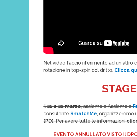
Nel video faccio riferimento ad un altro c
rotazione in top-spin col dritto.
Clicca q
STAGE
Il
21 e 22 marzo
, assieme a Assieme a
F
consulente
SmatchMe
, organizzeremo
(PD)
. Per avere tutte le informazioni
clic
EVENTO ANNULLATO VISTO il DPCM