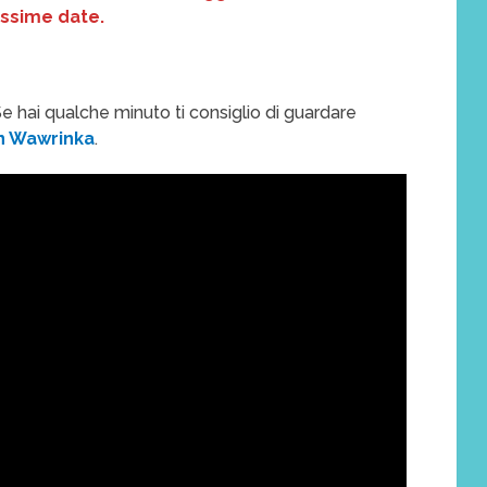
ssime date.
Se hai qualche minuto ti consiglio di guardare
n Wawrinka
.