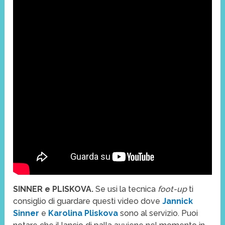
SINNER e PLISKOVA.
Se usi la tecnica
foot-up
ti
consiglio di guardare questi video dove
Jannick
Sinner
e
Karolina Pliskova
sono al servizio. Puoi