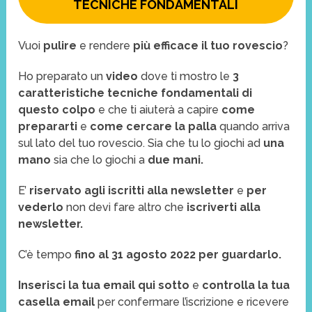
TECNICHE FONDAMENTALI
Vuoi
pulire
e rendere
più efficace il tuo rovescio
?
Ho preparato un
video
dove ti mostro le
3
caratteristiche tecniche fondamentali di
questo colpo
e che ti aiuterà a capire
come
prepararti
e
come cercare la palla
quando arriva
sul lato del tuo rovescio. Sia che tu lo giochi ad
una
mano
sia che lo giochi a
due mani.
E’
riservato agli iscritti alla newsletter
e
per
vederlo
non devi fare altro che
iscriverti alla
newsletter.
C’è tempo
fino al 31 agosto 2022 per guardarlo.
Inserisci la tua email qui sotto
e
controlla la tua
casella email
per confermare l’iscrizione e ricevere